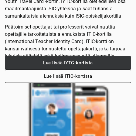
Youth Travel Card -kortin. IYTC-kortilla olet edelleen osa
maailmanlaajuista ISIC-yhteisöä ja saat tuhansia
samankaltaisia alennuksia kuin ISIC-opiskelijakortilla.
Päätoimiset opettajat tai professorit voivat nauttia
opettajille tarkoitetuista alennuksista ITIC-kortilla
(International Teacher Identity Card). ITIC-kortti on
kansainvälisesti tunnustettu opettajakortti, joka tarjoaa
lukuisia säästöjä sekä kotimaassa että ulkomailla.
Lue lisää IYTC-kortista
Lue lisää ITIC-kortista