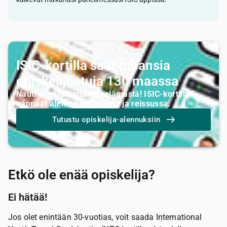
ISIC-kortilla saat tuhansia
opiskelijaetuja 130 maassa
Nauti täysillä opiskelijaelämästä! ISIC-kortilla
nappaat alennukset kotona ja reissussa.
Tutustu opiskelija-alennuksiin
Etkö ole enää opiskelija?
Ei hätää!
Jos olet enintään 30-vuotias, voit saada International