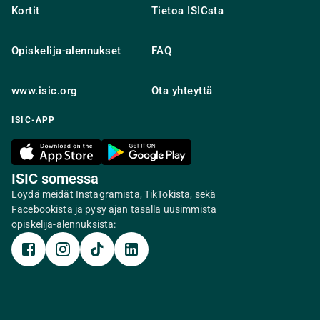
Kortit
Tietoa ISICsta
Opiskelija-alennukset
FAQ
www.isic.org
Ota yhteyttä
ISIC-APP
ISIC somessa
Löydä meidät Instagramista, TikTokista, sekä
Facebookista ja pysy ajan tasalla uusimmista
opiskelija-alennuksista: