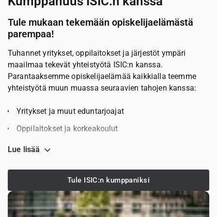
Kumppanuus ISIC:n kanssa
Tule mukaan tekemään opiskelijaelämästä
parempaa!
Tuhannet yritykset, oppilaitokset ja järjestöt ympäri
maailmaa tekevät yhteistyötä ISIC:n kanssa.
Parantaaksemme opiskelijaelämää kaikkialla teemme
yhteistyötä muun muassa seuraavien tahojen kanssa:
Yritykset ja muut eduntarjoajat
Oppilaitokset ja korkeakoulut
Opiskelijajärjestöt
Lue lisää
Saamme yhteistyöllä kaikkein eniten aikaiseksi,
löydetään yhdessä sinun organisaatiollesi sopivin
Tule ISIC:n kumppaniksi
vaihtoehto!