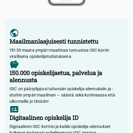
Maailmanlaajuisesti tunnistettu
Yli130 maata ympäri maailmaa tunnustaa ISIC-kortin
virallisena opiskelijatodistuksena.
150.000 opiskelijaetua, palvelua ja
alennusta
ISIC on pääsylippusi tuhansiin opiskelija-alennuksiin ja -
etuihin ympäri maailman — säästä sekä kotimaassa että
ulkomailla jo tänään!
Digitaalinen opiskelija ID
Digitaalinen ISIC-korttisi ja kaikki opiskelija-alennukset
kulkevat mukanasi puhelimessasi ISIC appissa.