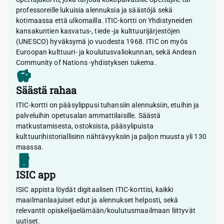
professoreille lukuisia alennuksia ja säästöjä sekä
kotimaassa että ulkomailla. ITIC-kortti on Yhdistyneiden
kansakuntien kasvatus-, tiede -ja kulttuurijärjestöjen
(UNESCO) hyväksymä jo vuodesta 1968. ITIC on myös
Euroopan kulttuuri- ja koulutusvaliokunnan, sekä Andean
Community of Nations -yhdistyksen tukema.
Säästä rahaa
ITIC-kortti on pääsylippusi tuhansiin alennuksiin, etuihin ja
palveluihin opetusalan ammattilaisille. Säästä
matkustamisesta, ostoksista, pääsylipuista
kulttuurihistoriallisinn nähtävyyksiin ja paljon muusta yli 130
maassa.
ISIC app
ISIC appista löydät digitaalisen ITIC-korttisi, kaikki
maailmanlaajuiset edut ja alennukset helposti, sekä
relevantit opiskelijaelämään/koulutusmaailmaan liittyvät
uutiset.