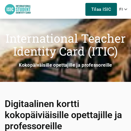
Tilaa ISIC
FI
International Teacher
Identity Card (ITIC)
Kokopäiväisille opettajille ja professoreille
Digitaalinen kortti
kokopäiviäisille opettajille ja
professoreille