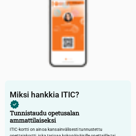
Miksi hankkia ITIC?
Tunnistaudu opetusalan
ammattilaiseksi
ITIC-kortti on ainoa kansainvälisesti tunnustettu
opettajakortti, joka tarjoaa kokopäiväisille opettajille tai