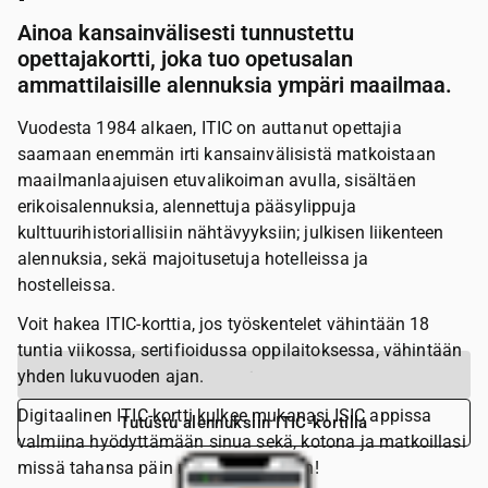
Ainoa kansainvälisesti tunnustettu
opettajakortti, joka tuo opetusalan
ammattilaisille alennuksia ympäri maailmaa.
Vuodesta 1984 alkaen, ITIC on auttanut opettajia
saamaan enemmän irti kansainvälisistä matkoistaan
maailmanlaajuisen etuvalikoiman avulla, sisältäen
erikoisalennuksia, alennettuja pääsylippuja
kulttuurihistoriallisiin nähtävyyksiin; julkisen liikenteen
alennuksia, sekä majoitusetuja hotelleissa ja
hostelleissa.
Voit hakea ITIC-korttia, jos työskentelet vähintään 18
tuntia viikossa, sertifioidussa oppilaitoksessa, vähintään
Tilaa ITIC
yhden lukuvuoden ajan.
Digitaalinen ITIC-kortti kulkee mukanasi ISIC appissa
Tutustu alennuksiin ITIC-kortilla
valmiina hyödyttämään sinua sekä, kotona ja matkoillasi
missä tahansa päin maailmaa oletkin!