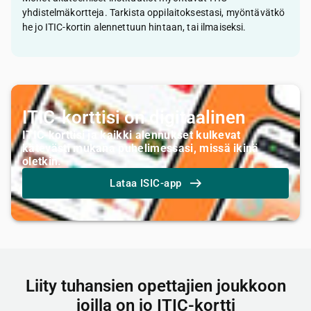
yhdistelmäkortteja. Tarkista oppilaitoksestasi, myöntävätkö
he jo ITIC-kortin alennettuun hintaan, tai ilmaiseksi.
ITIC-korttisi on digitaalinen
ITIC-korttisi ja kaikki alennukset kulkevat
kätevästi mukana puhelimessasi, missä ikinä
oletkin.
Lataa ISIC-app
Liity tuhansien opettajien joukkoon
joilla on jo ITIC-kortti