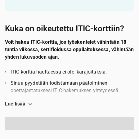
Kuka on oikeutettu ITIC-korttiin?
Voit hakea ITIC-korttia, jos työskentelet vähintään 18
tuntia viikossa, sertifioidussa oppilaitoksessa, vähintään
yhden lukuvuoden ajan.
ITIC-korttia haettaessa ei ole ikärajoituksia.
Sinua pyydetään todistamaan päätoiminen
opettajastatuksesi ITIC-hakemuksen yhteydessä.
ITIC maksaa 10 €.
Lue lisää
Hanki ITIC-kortti