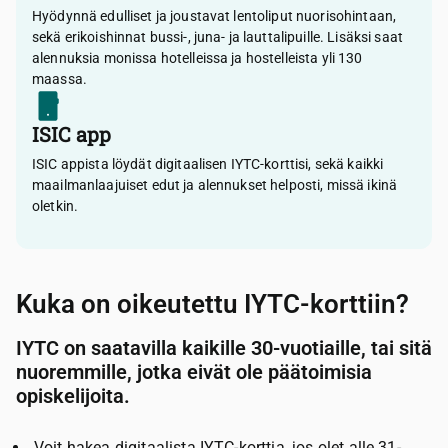
Hyödynnä edulliset ja joustavat lentoliput nuorisohintaan,
sekä erikoishinnat bussi-, juna- ja lauttalipuille. Lisäksi saat
alennuksia monissa hotelleissa ja hostelleista yli 130
maassa.
ISIC app
ISIC appista löydät digitaalisen IYTC-korttisi, sekä kaikki
maailmanlaajuiset edut ja alennukset helposti, missä ikinä
oletkin.
Kuka on oikeutettu IYTC-korttiin?
IYTC on saatavilla kaikille 30-vuotiaille, tai sitä
nuoremmille, jotka eivät ole päätoimisia
opiskelijoita.
Voit hakea digitaalista IYTC-korttia, jos olet alle 31-