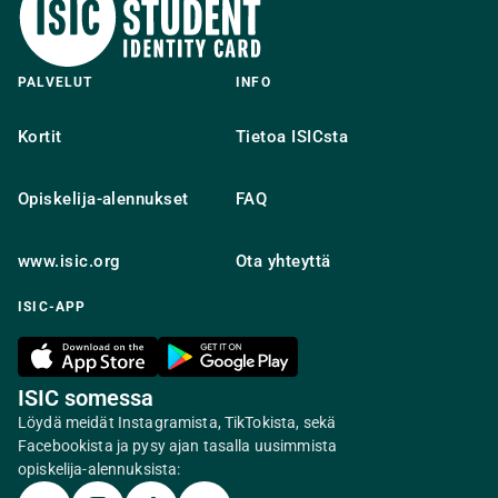
PALVELUT
INFO
Kortit
Tietoa ISICsta
Opiskelija-alennukset
FAQ
www.isic.org
Ota yhteyttä
ISIC-APP
ISIC somessa
Löydä meidät Instagramista, TikTokista, sekä
Facebookista ja pysy ajan tasalla uusimmista
opiskelija-alennuksista: