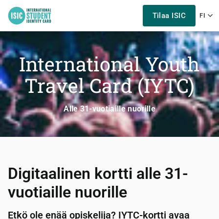
Tilaa ISIC
FI
International Youth
Travel Card (IYTC)
Alle 31-vuotiaille nuorille
Digitaalinen kortti alle 31-
vuotiaille nuorille
Etkö ole enää opiskelija? IYTC-kortti avaa