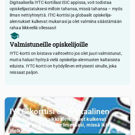
Digitaalisella IYTC-kortillasi ISIC appissa, voit todistaa
opiskelijastatuksesi milloin tahansa, missä tahansa – myös
ilman nettiyhteyttä. ITIC-korttisi ja globaalit opiskelija-
alennukset kulkevat mukanasi ja olet valmiina säästämään
rahaa liikkeellä ollessasi!
Valmistuneille opiskelijoille
IYTC-kortti on loistava vaihtoehto jos olet juuri valmistunut,
mutta haluat hyötyä vielä opiskelija-alennusten kaltaisista
eduista. IYTC-kortti on hyödyllinen erityisesti sinulle, joka
reissaat paljon.
IYTC-korttisi on digitaalinen
IYTC-korttisi ja kaikki alennukset kulkevat
kätevästi mukana puhelimessasi, missä ikinä
oletkin.