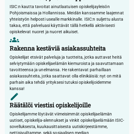
ISIC:n kautta tavoitat ainutlaatuisen opiskelijayleisön
Pohjoismaissa ja Hollannissa. Meidän kanssamme laajennat
yhteistyön helposti usealle markkinalle. ISIC:n suljettu alusta
takaa, että palveluasi käyttävät tällä hetkellä aktiivisesti
opiskelevat nuoret ja nuoret aikuiset.
Rakenna kestäviä asiakassuhteita
Opiskelijat etsivät palveluja ja tuotteita, jotka auttavat heitä
selviytymään opiskelijaelämän kiemuroista ja saavuttamaan
tavoitteensa ja unelmansa. He rakentavat parhaillaan
asiakassuhteita, jotka saattavat olla elinikäisiä: nyt on mitä
parhain aika tehdä yrityksesi tutuksi opiskelijoidemme
kanssa!
Räätälöi viestisi opiskelijoille
Opiskelijamme löytävät viimeisimmät opiskelijaelämän
uutiset, opiskelija-alennukset ja vinkit opiskelijaelämään ISIC-
sovelluksesta, kuukausittaisesta uutiskirjeestämme,
nettisivuiltamme, sekä sosiaalisen median