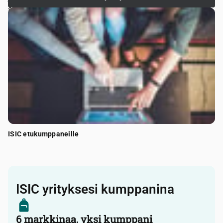
sitten myynnin, tunnettuuden tai työnantajamielikuvan
kehittäminen, ISIC:n kautta tavoitat sitoutuneen ja
aktiivisen opiskelijajoukon.
ISIC etukumppaneille
ISIC yrityksesi kumppanina
6 markkinaa, yksi kumppani