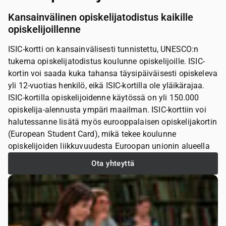
Kansainvälinen opiskelijatodistus kaikille
opiskelijoillenne
ISIC-kortti on kansainvälisesti tunnistettu, UNESCO:n
tukema opiskelijatodistus koulunne opiskelijoille. ISIC-
kortin voi saada kuka tahansa täysipäiväisesti opiskeleva
yli 12-vuotias henkilö, eikä ISIC-kortilla ole yläikärajaa.
ISIC-kortilla opiskelijoidenne käytössä on yli 150.000
opiskelija-alennusta ympäri maailman. ISIC-korttiin voi
halutessanne lisätä myös eurooppalaisen opiskelijakortin
(European Student Card), mikä tekee koulunne
opiskelijoiden liikkuvuudesta Euroopan unionin alueella
entistä sujuvampaa.
Ota yhteyttä