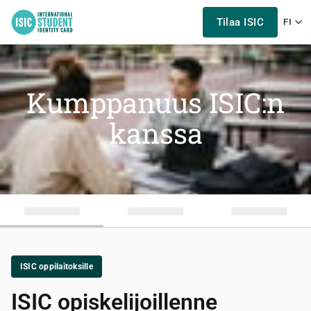
Tilaa ISIC
FI
Kumppanuus ISIC:n
kanssa
ISIC oppilaitoksille
ISIC opiskelijoillenne