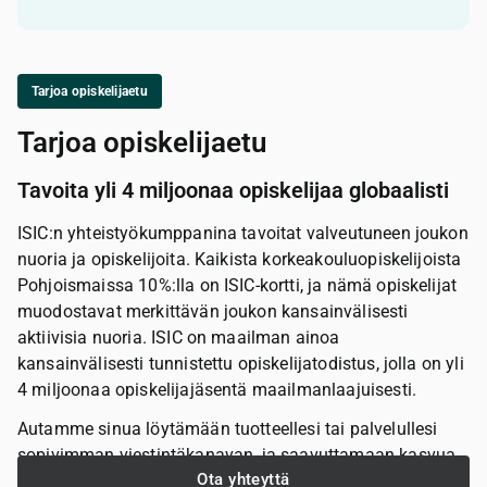
Tarjoa opiskelijaetu
Tarjoa opiskelijaetu
Tavoita yli 4 miljoonaa opiskelijaa globaalisti
ISIC:n yhteistyökumppanina tavoitat valveutuneen joukon
nuoria ja opiskelijoita. Kaikista korkeakouluopiskelijoista
Pohjoismaissa 10%:lla on ISIC-kortti, ja nämä opiskelijat
muodostavat merkittävän joukon kansainvälisesti
aktiivisia nuoria. ISIC on maailman ainoa
kansainvälisesti tunnistettu opiskelijatodistus, jolla on yli
4 miljoonaa opiskelijajäsentä maailmanlaajuisesti.
Autamme sinua löytämään tuotteellesi tai palvelullesi
sopivimman viestintäkanavan, ja saavuttamaan kasvua
Ota yhteyttä
ja tunnettuutta opiskelijoiden keskuudessa. Oli tavoitteesi