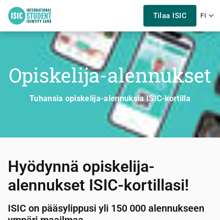
Tilaa ISIC
FI
Opiskelija-alennukset
Tuhansia opiskelija-alennuksia ISIC-kortilla
Hyödynnä opiskelija-
alennukset ISIC-kortillasi!
ISIC on pääsylippusi yli 150 000 alennukseen