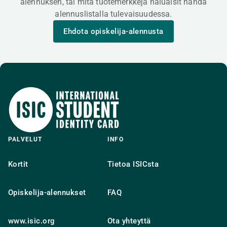
alennuksen,
tai mitä tuotemerkkejä haluaisit nähdä
alennuslistalla tulevaisuudessa.
Ehdota opiskelija-alennusta
PALVELUT
INFO
Kortit
Tietoa ISICsta
Opiskelija-alennukset
FAQ
www.isic.org
Ota yhteyttä