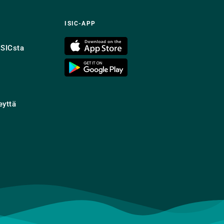
ISIC-APP
ISICsta
eyttä