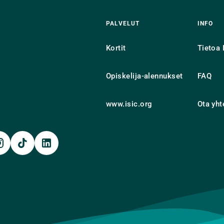
PALVELUT
INFO
Kortit
Tietoa 
Opiskelija-alennukset
FAQ
www.isic.org
Ota yht