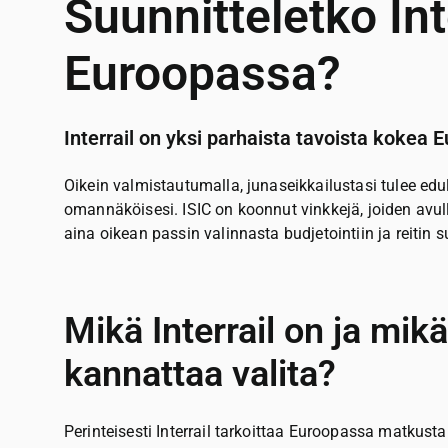
Suunnitteletko Int
Euroopassa?
Interrail on yksi parhaista tavoista kokea E
Oikein valmistautumalla, junaseikkailustasi tulee edu
omannäköisesi. ISIC on koonnut vinkkejä, joiden avulla
aina oikean passin valinnasta budjetointiin ja reitin 
Mikä Interrail on ja mikä
kannattaa valita?
Perinteisesti Interrail tarkoittaa Euroopassa matkust