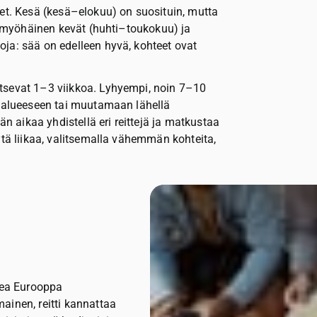
aet. Kesä (kesä–elokuu) on suosituin, mutta
le myöhäinen kevät (huhti–toukokuu) ja
ja: sää on edelleen hyvä, kohteet ovat
tsevat 1–3 viikkoa. Lyhyempi, noin 7–10
n alueeseen tai muutamaan lähellä
aikaa yhdistellä eri reittejä ja matkustaa
ytä liikaa, valitsemalla vähemmän kohteita,
okea Eurooppa
ainen, reitti kannattaa