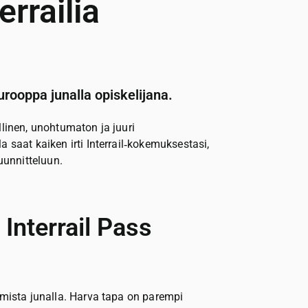
errailia
urooppa junalla opiskelijana.
llinen, unohtumaton ja juuri
 saat kaiken irti Interrail‑kokemuksestasi,
suunnitteluun.
 Interrail Pass
amista junalla. Harva tapa on parempi