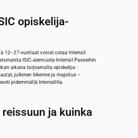
SIC opiskelija-
tä 12–27-vuotiaat voivat ostaa Interrail
sinaista ISIC‑alennusta Interrail Passeihin
tkan aikana tarjoamalla opiskelija-
utat, julkinen liikenne ja majoitus –
isesti pidemmällä Interraililla.
 reissuun ja kuinka