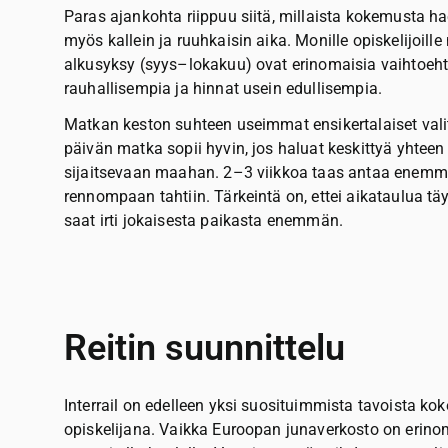
Paras ajankohta riippuu siitä, millaista kokemusta h
myös kallein ja ruuhkaisin aika. Monille opiskelijoil
alkusyksy (syys–lokakuu) ovat erinomaisia vaihtoehto
rauhallisempia ja hinnat usein edullisempia.
Matkan keston suhteen useimmat ensikertalaiset vali
päivän matka sopii hyvin, jos haluat keskittyä yhtee
sijaitsevaan maahan. 2–3 viikkoa taas antaa enemmän 
rennompaan tahtiin. Tärkeintä on, ettei aikataulua tä
saat irti jokaisesta paikasta enemmän.
Reitin suunnittelu
Interrail on edelleen yksi suosituimmista tavoista k
opiskelijana. Vaikka Euroopan junaverkosto on erinom