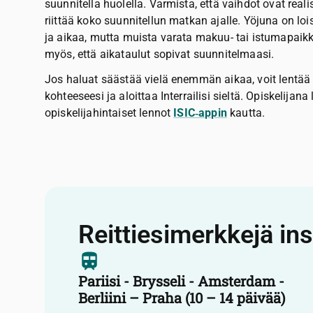
suunnitella huolella. Varmista, että vaihdot ovat realist
riittää koko suunnitellun matkan ajalle. Yöjuna on lo
ja aikaa, mutta muista varata makuu- tai istumapaikk
myös, että aikataulut sopivat suunnitelmaasi.
Jos haluat säästää vielä enemmän aikaa, voit lentä
kohteeseesi ja aloittaa Interrailisi sieltä. Opiskelija
opiskelijahintaiset lennot
ISIC‑appin
kautta.
Reittiesimerkkejä ins
Pariisi - Brysseli - Amsterdam -
Berliini – Praha (10 – 14 päivää)