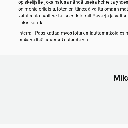
opiskelijalle, joka haluaa nähdä useita kohteita yhde
on monia erilaisia, joten on tärkeää valita omaan m
vaihtoehto. Voit vertailla eri Interrail Passeja ja val
linkin kautta.
Interrail Pass kattaa myös joitakin lauttamatkoja esim
mukava lisä junamatkustamiseen.
Mikä