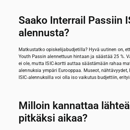
Saako Interrail Passiin I
alennusta?
Matkustatko opiskelijabudjetilla? Hyvä uutinen on, et
Youth Passin alennettuun hintaan ja säästää 25 %. Var
ei ole, mutta ISIC‑kortti auttaa säästämään rahaa ma
alennuksia ympäri Eurooppaa. Museot, nähtävyydet, la
ISIC‑alennuksilla voi olla iso vaikutus budjettiin, erity
Milloin kannattaa lähteä
pitkäksi aikaa?