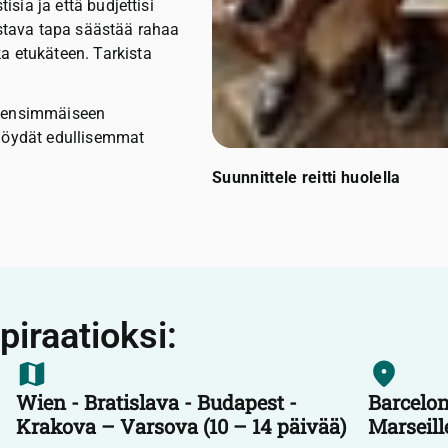
isia ja että budjettisi
istava tapa säästää rahaa
a etukäteen. Tarkista
ä ensimmäiseen
na löydät edullisemmat
Suunnittele reitti huolella
piraatioksi:
Wien - Bratislava - Budapest -
Barcelon
Krakova – Varsova (10 – 14 päivää)
Marseill